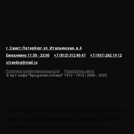
г. Санкт-Петербург, ул. Итальянская, д.4
Ежедневно 11:30 - 23:00
+7 (812) 312 80 47
+7 (931) 262 19 12
straydog@mail.ru
Политика конфиденциальности
Разработка сайта
© Арт-кафе "Бродячая собака" 1912 - 1915 | 2000 - 2025
Each type of visual aid has pros and cons
that must be evaluated to ensure it will be
beneficial to the overall presentation.