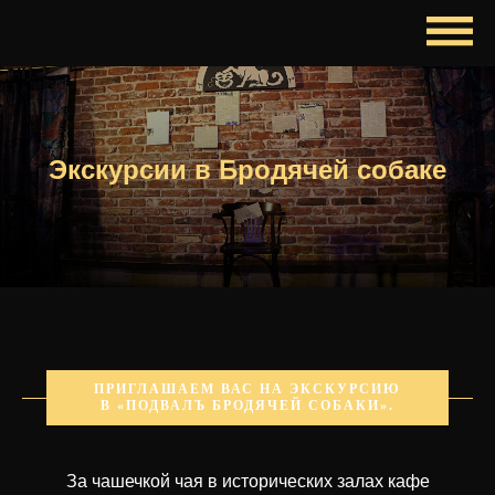
Экскурсии в Бродячей собаке
ПРИГЛАШАЕМ ВАС НА ЭКСКУРСИЮ
В «ПОДВАЛЪ БРОДЯЧЕЙ СОБАКИ».
За чашечкой чая в исторических залах кафе